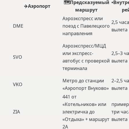
🗺️
Предсказуемый
•
Внутр
✈️
Аэропорт
маршрут
ре
Аэроэкспресс или
2,5 час
DME
поезд с Павелецкого
вылета
направления
Аэроэкспресс/МЦД
или экспресс-
2,5–3 ч
SVO
автобус с проверкой
вылета
терминала
Метро до станции
2–2,5 ч
VKO
«Аэропорт Внуково»
вылета
441 от
«Котельников» или
пример
ZIA
электричка до
три час
«Отдыха» + маршрут
вылета
2А