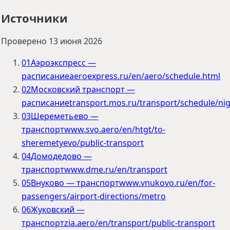
Источники
Проверено
13 июня 2026
01
Аэроэкспресс —
расписание
aeroexpress.ru/en/aero/schedule.html
02
Московский транспорт —
расписание
transport.mos.ru/transport/schedule/ni
03
Шереметьево —
транспорт
www.svo.aero/en/htgt/to-
sheremetyevo/public-transport
04
Домодедово —
транспорт
www.dme.ru/en/transport
05
Внуково — транспорт
www.vnukovo.ru/en/for-
passengers/airport-directions/metro
06
Жуковский —
транспорт
zia.aero/en/transport/public-transport