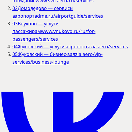
ожидание
www.svo.aero/ru/services
02
Домодедово — сервисы
аэропорта
dme.ru/airportguide/services
03
Внуково — услуги
пассажирам
www.vnukovo.ru/ru/for-
passengers/services
04
Жуковский — услуги аэропорта
zia.aero/services
05
Жуковский — бизнес-зал
zia.aero/vip-
services/business-lounge