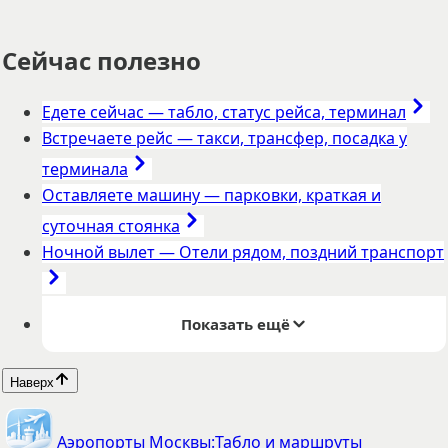
Сейчас полезно
Едете сейчас
—
табло, статус рейса, терминал
Встречаете рейс
—
такси, трансфер, посадка у
терминала
Оставляете машину
—
парковки, краткая и
суточная стоянка
Ночной вылет
—
Отели рядом, поздний транспорт
Показать ещё
Наверх
Аэропорты Москвы:
Табло и маршруты