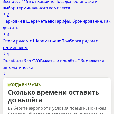
Экспресс 1195 от Ховрино
Посадка, остановки и
выбор терминального комплекса.
2
Парковки в Шереметьево
Тарифы, бронирование, как
доехать
3
Отели рядом с Шереметьево
Подборка рядом с
терминалом
4
Онлайн-табло SVO
Вылеты и прилёты
Обновляется
автоматически
Калькуляторы поездки в аэропорт
КОГДА ВЫЕЗЖАТЬ
Сколько времени оставить
до вылёта
Выберите аэропорт и условия поездки. Покажем