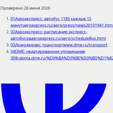
Проверено
26 июня 2026
01
Аэроэкспресс: автобус 1185 каждые 15
минут
aeroexpress.ru/aero/press/news20101941.htm
02
Аэроэкспресс: расписание экспресс-
автобусов
aeroexpress.ru/aero/scheduleBus.html
03
Домодедово: транспорт
www.dme.ru/transport
04
DME: недатированное упоминание
308
rabota.dme.ru/%D0%BA%D0%BE%D0%BD%D1%